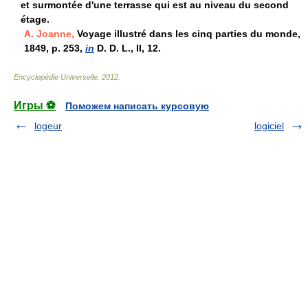
et surmontée d'une terrasse qui est au niveau du second
étage.
A. Joanne,
Voyage illustré dans les cinq parties du monde,
1849, p. 253,
in
D. D. L., II, 12.
Encyclopédie Universelle
.
2012
.
Игры ⚽
Поможем написать курсовую
logeur
logiciel