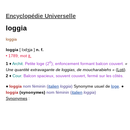
Encyclopédie Universelle
loggia
loggia
loggia
[ lɔdʒja ]
n. f.
• 1789; mot
it.
o
1
♦
Archit.
Petite loge (2
); enfoncement formant balcon couvert.
«
Une quantité extravagante de loggias, de moucharabiehs »
(
Loti
)
.
2
♦
Cour.
Balcon spacieux, souvent couvert, fermé sur les côtés.
●
loggia
nom féminin
(
italien
loggia
)
Synonyme usuel de
loge
. ●
loggia
(synonymes)
nom féminin
(
italien
loggia
)
Synonymes
: