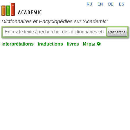
RU
EN
DE
ES
fr-academic.com
Dictionnaires et Encyclopédies sur 'Academic'
Recherche!
interprétations
traductions
livres
Игры ⚽