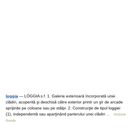
loggia
— LÓGGIA s.f. 1. Galerie exterioară încorporată unei
clădiri, acoperită şi deschisă către exterior printr un şir de arcade
sprijinite pe coloane sau pe stâlpi. 2. Construcţie de tipul loggiei
(1), independentă sau aparţinând parterului unei clădiri …
Dicționar
Român