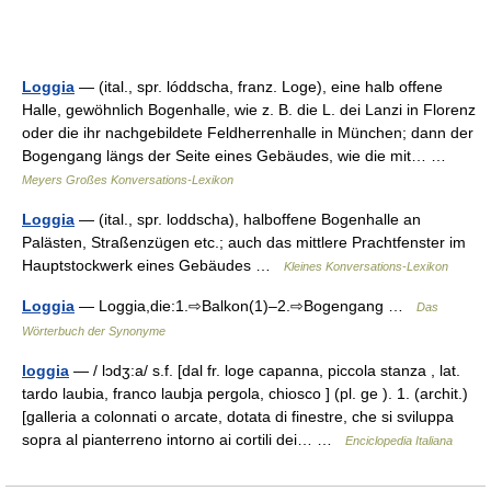
Loggia
— (ital., spr. lóddscha, franz. Loge), eine halb offene
Halle, gewöhnlich Bogenhalle, wie z. B. die L. dei Lanzi in Florenz
oder die ihr nachgebildete Feldherrenhalle in München; dann der
Bogengang längs der Seite eines Gebäudes, wie die mit… …
Meyers Großes Konversations-Lexikon
Loggia
— (ital., spr. loddscha), halboffene Bogenhalle an
Palästen, Straßenzügen etc.; auch das mittlere Prachtfenster im
Hauptstockwerk eines Gebäudes …
Kleines Konversations-Lexikon
Loggia
— Loggia,die:1.⇨Balkon(1)–2.⇨Bogengang …
Das
Wörterbuch der Synonyme
loggia
— / lɔdʒ:a/ s.f. [dal fr. loge capanna, piccola stanza , lat.
tardo laubia, franco laubja pergola, chiosco ] (pl. ge ). 1. (archit.)
[galleria a colonnati o arcate, dotata di finestre, che si sviluppa
sopra al pianterreno intorno ai cortili dei… …
Enciclopedia Italiana