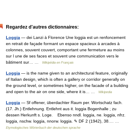
Regardez d'autres dictionnaires:
Loggia
— dei Lanzi à Florence Une loggia est un renfoncement
en retrait de façade formant un espace spacieux à arcades à
colonnes, souvent couvert, comportant une fermeture au moins
sur l une de ses faces et souvent une communication vers le
bâtiment sur… …
Wikipédia en Français
Loggia
— is the name given to an architectural feature, originally
of Italian design, which is often a gallery or corridor generally on
the ground level, or sometimes higher, on the facade of a building
and open to the air on one side, where it is… …
Wikipedia
Loggia
— Sf offener, überdachter Raum per. Wortschatz fach.
(17. Jh.) Entlehnung. Entlehnt aus it. loggia Bogenhalle ; zu
dessen Herkunft s. Loge. Ebenso nndl. loggia, ne. loggia, nfrz.
loggia, nschw. loggia, nnorw. loggia. ✎ DF 2 (1942), 38.… …
Etymologisches Wörterbuch der deutschen sprache