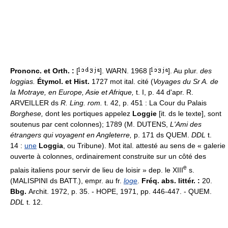
Prononc. et Orth. :
[
]. WARN. 1968 [
]. Au plur.
des
loggias.
Étymol. et Hist.
1727 mot ital. cité (
Voyages du Sr A. de
la Motraye, en Europe, Asie et Afrique,
t. I, p. 44 d'apr. R.
ARVEILLER ds
R. Ling. rom.
t. 42, p. 451 : La Cour du Palais
Borghese,
dont les portiques appelez
Loggie
[it. ds le texte], sont
soutenus par cent colonnes); 1789 (M. DUTENS,
L'Ami des
étrangers qui voyagent en Angleterre,
p. 171 ds QUEM.
DDL
t.
14 :
une
Loggia
, ou Tribune). Mot ital. attesté au sens de « galerie
ouverte à colonnes, ordinairement construite sur un côté des
e
palais italiens pour servir de lieu de loisir » dep. le XIII
s.
(MALISPINI ds BATT.), empr. au fr.
loge
.
Fréq. abs. littér. :
20.
Bbg.
Archit. 1972, p. 35. - HOPE, 1971, pp. 446-447. - QUEM.
DDL
t. 12.