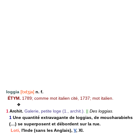
loggia
[lɔdʒja]
n. f.
ÉTYM.
1789; comme mot italien cité, 1737; mot italien.
❖
1
Archit.
Galerie, petite loge (1., archit.).
||
Des loggias.
1
Une quantité extravagante de loggias, de moucharabiehs
(…) se superposent et débordent sur la rue.
Loti,
l'Inde (sans les Anglais),
V
, XI.