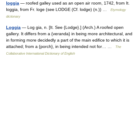
loggia
— roofed galley used as an open air room, 1742, from It.
loggia, from Fr. loge (see LODGE (Cf. lodge) (n.)) …
Etymology
dictionary
Loggia
— Log gia, n. [It. See {Lodge}.] (Arch.) A roofed open
gallery. It differs from a {veranda} in being more architectural, and
in forming more decidedly a part of the main edifice to which it is
attached; from a {porch}, in being intended not for… …
The
Collaborative International Dictionary of English