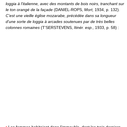
loggia à l'italienne, avec des montants de bois noirs, tranchant sur
le ton orangé de la façade
(DANIEL-ROPS,
Mort,
1934, p. 132).
C'est une vieille église mozarabe, précédée dans sa longueur
d'une sorte de loggia à arcades soutenues par de très belles
colonnes romaines
(T'SERSTEVENS,
Itinér. esp.,
1933, p. 58) :
•
Les femmes habitaient dans l'immeuble, dont les trois derniers